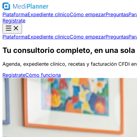
Plataforma
Expediente clínico
Cómo empezar
Preguntas
Par
Regístrate
Plataforma
Expediente clínico
Cómo empezar
Preguntas
Par
Tu consultorio completo, en
una sola
Agenda, expediente clínico, recetas y facturación CFDI e
Regístrate
Cómo funciona